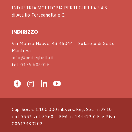
INDUSTRIA MOLITORIA PERTEGHELLA S.A.S.
di Attilio Perteghella e C.
INDIRIZZO
Via Molino Nuovo, 43 46044 – Solarolo di Goito –
Mantova
info@perteghella.it
tel.
0376 608016
Cap. Soc. € 1.100.000 int.vers. Reg. Soc.: n.7810
ord. 5533 vol. 8560 – REA: n. 144422 C.F. e P.iva:
00612480202