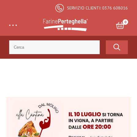
SERVIZIO CLIENTI: 0376 608016
0
Search
for:
Totale:
€
0,00
CARRELLO E CHECKOUT