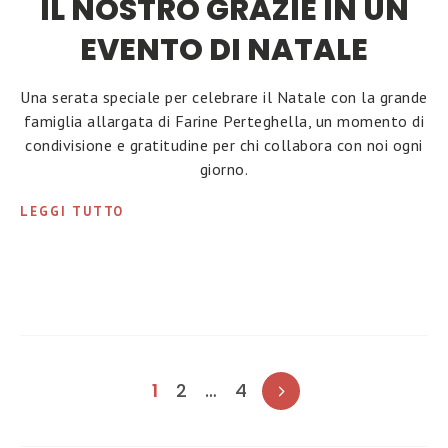
IL NOSTRO GRAZIE IN UN
EVENTO DI NATALE
Una serata speciale per celebrare il Natale con la grande
famiglia allargata di Farine Perteghella, un momento di
condivisione e gratitudine per chi collabora con noi ogni
giorno.
LEGGI TUTTO
Paginazione
1
2
…
4
degli
articoli