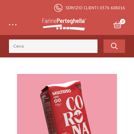
SERVIZIO CLIENTI: 0376 608016
0
Search
for:
Totale:
€
0,00
CARRELLO E CHECKOUT