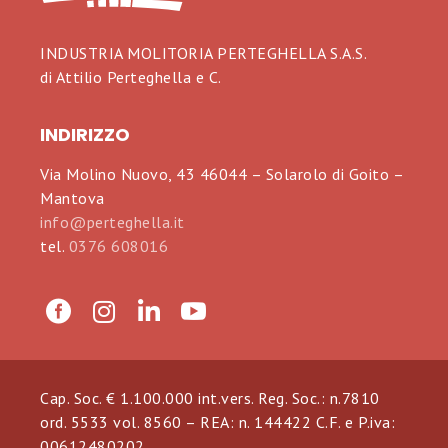
INDUSTRIA MOLITORIA PERTEGHELLA S.A.S.
di Attilio Perteghella e C.
INDIRIZZO
Via Molino Nuovo, 43 46044 – Solarolo di Goito –
Mantova
info@perteghella.it
tel.
0376 608016
Cap. Soc. € 1.100.000 int.vers. Reg. Soc.: n.7810
ord. 5533 vol. 8560 – REA: n. 144422 C.F. e P.iva:
00612480202