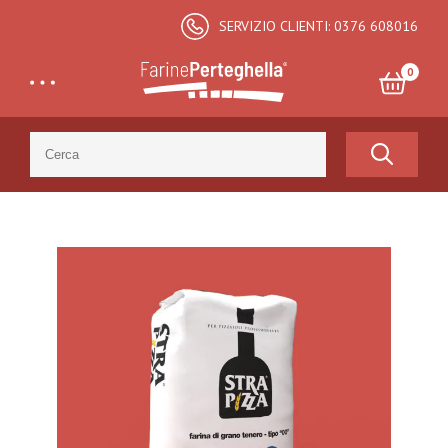
SERVIZIO CLIENTI: 0376 608016
0
Search
for:
Totale:
€
0,00
CARRELLO E CHECKOUT