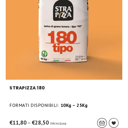
STRAPIZZA 180
FORMATI DISPONIBILI:
10Kg – 25Kg
This
Price
€
11,80
–
€
28,50
IVA inclusa
prod
range: