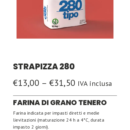
STRAPIZZA 280
Price
€
13,00
–
€
31,50
IVA inclusa
range:
€13,00
FARINA DI GRANO TENERO
through
Farina indicata per impasti diretti e medie
€31,50
lievitazioni (maturazione 24 h a 4°C, durata
impasto 2 giorni).