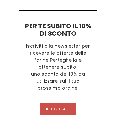
may
be
chos
on
the
prod
PER TE SUBITO IL 10%
page
DI SCONTO
Iscriviti alla newsletter per
ricevere le offerte delle
farine Perteghella e
ottenere subito
uno sconto del 10% da
utilizzare sul il tuo
prossimo ordine.
REGISTRATI