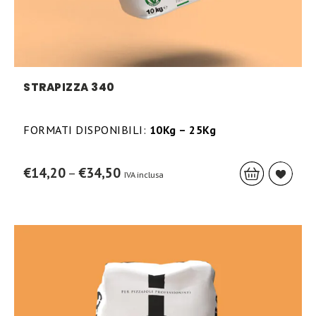
STRAPIZZA 340
FORMATI DISPONIBILI:
10Kg – 25Kg
This
Price
€
14,20
–
€
34,50
IVA inclusa
prod
range:
has
€14,20
mult
through
varia
€34,50
The
opti
may
be
chos
on
the
prod
page