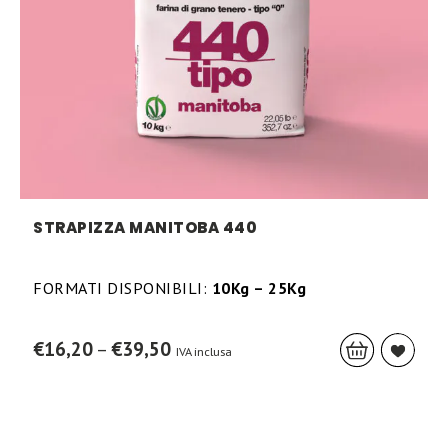
STRAPIZZA MANITOBA 440
FORMATI DISPONIBILI:
10Kg – 25Kg
This
Price
€
16,20
–
€
39,50
IVA inclusa
prod
range:
has
€16,20
mult
through
varia
€39,50
The
opti