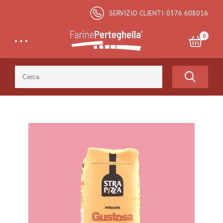
SERVIZIO CLIENTI: 0376 608016
0
Search
for:
Totale:
€
0,00
CARRELLO E CHECKOUT