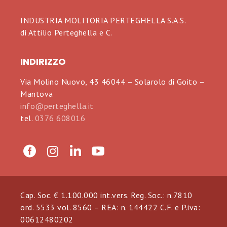
INDUSTRIA MOLITORIA PERTEGHELLA S.A.S.
di Attilio Perteghella e C.
INDIRIZZO
Via Molino Nuovo, 43 46044 – Solarolo di Goito –
Mantova
info@perteghella.it
tel.
0376 608016
Cap. Soc. € 1.100.000 int.vers. Reg. Soc.: n.7810
ord. 5533 vol. 8560 – REA: n. 144422 C.F. e P.iva:
00612480202