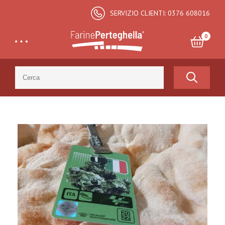
SERVIZIO CLIENTI: 0376 608016
0
Search
for:
Totale:
€
0,00
CARRELLO E CHECKOUT