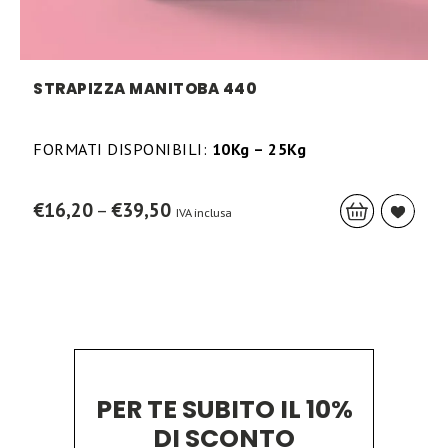
STRAPIZZA MANITOBA 440
FORMATI DISPONIBILI:
10Kg – 25Kg
This
Price
€
16,20
–
€
39,50
IVA inclusa
prod
range:
has
€16,20
mult
through
varia
€39,50
The
opti
may
be
chos
on
the
prod
PER TE SUBITO IL 10%
page
DI SCONTO