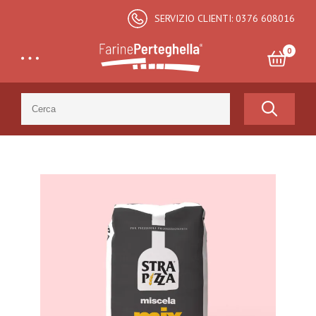
SERVIZIO CLIENTI: 0376 608016
0
Search
for:
Totale:
€
0,00
CARRELLO E CHECKOUT